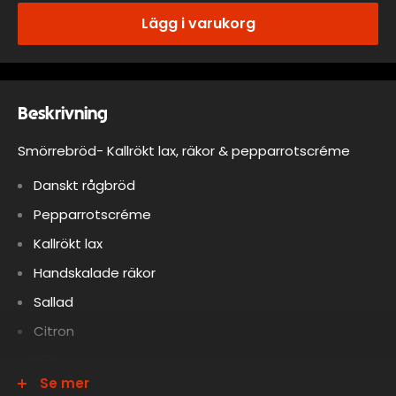
Lägg i varukorg
Beskrivning
Smörrebröd- Kallrökt lax, räkor & pepparrotscréme
Danskt rågbröd
Pepparrotscréme
Kallrökt lax
Handskalade räkor
Sallad
Citron
Dill
Se mer
Allergener:
VETEMJÖL, VETE, RÅGKÄRNOR, KORN, LAKTOS,