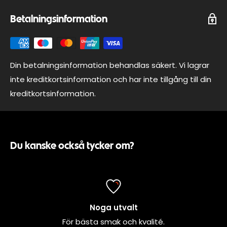
Picklad rödlök
Betalningsinformation
Örtagårdssås
Ärtskott
Allergener: DURUMVETE, SELLERI, SULFIT, LAX, ÄGG, SENAP,
Din betalningsinformation behandlas säkert. Vi lagrar
inte kreditkortsinformation och har inte tillgång till din
kreditkortsinformation.
Du kanske också tycker om?
Noga utvalt
För bästa smak och kvalité.