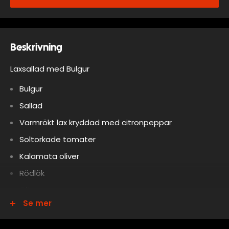
Beskrivning
Laxsallad med Bulgur
Bulgur
Sallad
Varmrökt lax kryddad med citronpeppar
Soltorkade tomater
Kalamata oliver
Rödlök
Citron
Se mer
Sockerärtor
Cocktailtomater