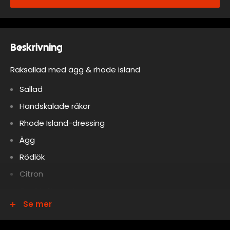
Beskrivning
Räksallad med ägg & rhode island
Sallad
Handskalade räkor
Rhode Island-dressing
Ägg
Rödlök
Citron
Cocktailtomater
Se mer
Dill
Allergener: RÄKOR, LAKTOS, ÄGG, SENAP, SELLERI,